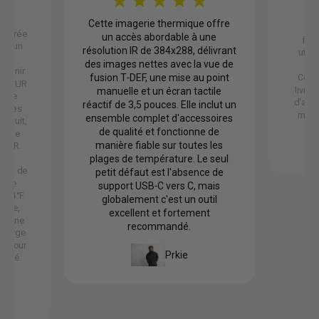
Cette imagerie thermique offre
C
 livrée
un accès abordable à une
fonc
vec un
résolution IR de 384x288, délivrant
utili
de
des images nettes avec la vue de
exc
à tenir
fusion T‑DEF, une mise au point
Const
il FLIR
livrée
manuelle et un écran tactile
arre
d'aut
réactif de 3,5 pouces. Elle inclut un
mages
mais 
ensemble complet d'accessoires
 bruit,
de qualité et fonctionne de
ature
manière fiable sur toutes les
 FLIR.
es
plages de température. Le seul
n et de
petit défaut est l'absence de
 elle
support USB‑C vers C, mais
e -4°F
globalement c'est un outil
tile,
excellent et fortement
 d'une
recommandé.
 charge
ge pour
Prkie
ilité.