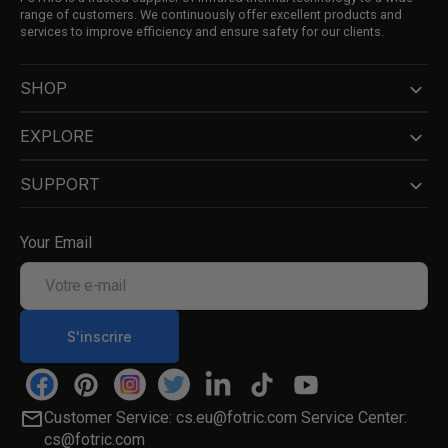
range of customers. We continuously offer excellent products and
services to improve efficiency and ensure safety for our clients.
SHOP
EXPLORE
SUPPORT
Your Email
Votre
e-
mail
S'inscrire
Facebook
Pinterest
Instagram
Twitter
Linkedin
TikTok
YouTube
Customer Service: cs.eu@fotric.com Service Center:
cs@fotric.com